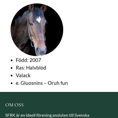
Född: 2007
Ras: Halvblod
Valack
e. Gluosnins – Oruh fun
OM OSS
SFRK är en ideell förening ansluten till Svenska