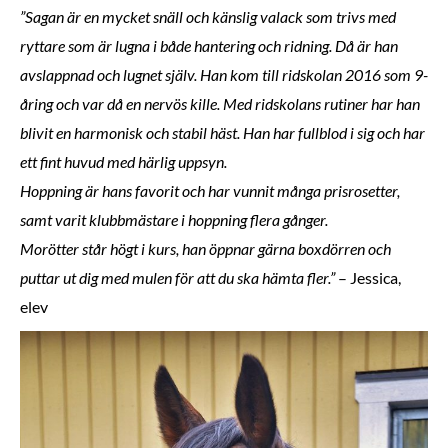
”Sagan är en mycket snäll och känslig valack som trivs med
ryttare som är lugna i både hantering och ridning. Då är han
avslappnad och lugnet själv. Han kom till ridskolan 2016 som 9-
åring och var då en nervös kille. Med ridskolans rutiner har han
blivit en harmonisk och stabil häst. Han har fullblod i sig och har
ett fint huvud med härlig uppsyn.
Hoppning är hans favorit och har vunnit många prisrosetter,
samt varit klubbmästare i hoppning flera gånger.
Morötter står högt i kurs, han öppnar gärna boxdörren och
puttar ut dig med mulen för att du ska hämta fler.”
– Jessica,
elev