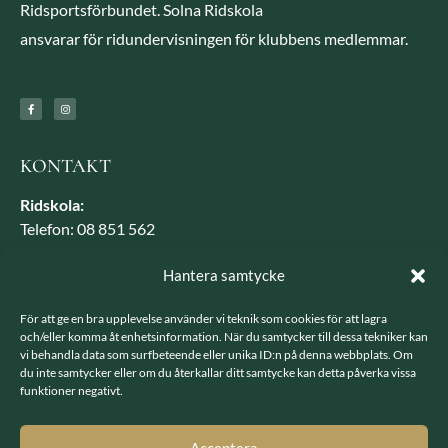
Ridsportsförbundet. Solna Ridskola
ansvarar för ridundervisningen för klubbens medlemmar.
KONTAKT
Ridskola:
Telefon: 08 851 562
E-post: solnaridsol@gmail.com
Hantera samtycke
Solna Fältrittklubb:
E-post: sfrk.styrelsen@gmail.com
För att ge en bra upplevelse använder vi teknik som cookies för att lagra
och/eller komma åt enhetsinformation. När du samtycker till dessa tekniker kan
Ungdomssektionen:
vi behandla data som surfbeteende eller unika ID:n på denna webbplats. Om
E-post: useksfrk@gmail.com
du inte samtycker eller om du återkallar ditt samtycke kan detta påverka vissa
funktioner negativt.
BESÖK OSS
Acceptera