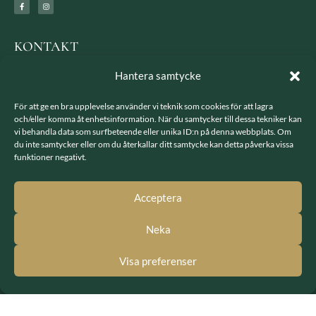
KONTAKT
Ridskola:
Hantera samtycke
Telefon: 08 851 562
För att ge en bra upplevelse använder vi teknik som cookies för att lagra
E-post: solnaridsol@gmail.com
och/eller komma åt enhetsinformation. När du samtycker till dessa tekniker kan
Solna Fältrittklubb:
vi behandla data som surfbeteende eller unika ID:n på denna webbplats. Om
du inte samtycker eller om du återkallar ditt samtycke kan detta påverka vissa
E-post: sfrk.styrelsen@gmail.com
funktioner negativt.
Ungdomssektionen:
E-post: useksfrk@gmail.com
Acceptera
BESÖK OSS
Neka
Besöksadress: Järvavägen 7, 170 79 Solna
Visa preferenser
Postadress: SFRK, Järvavägen 7 17079 Solna