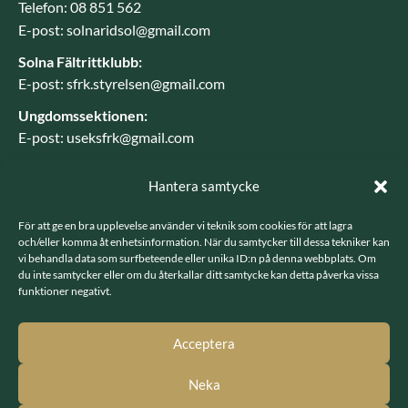
Telefon: 08 851 562
E-post: solnaridsol@gmail.com
Solna Fältrittklubb:
E-post: sfrk.styrelsen@gmail.com
Ungdomssektionen:
E-post: useksfrk@gmail.com
BESÖK OSS
Hantera samtycke
Besöksadress: Järvavägen 7, 170 79 Solna
För att ge en bra upplevelse använder vi teknik som cookies för att lagra
och/eller komma åt enhetsinformation. När du samtycker till dessa tekniker kan
Postadress: SFRK, Järvavägen 7 17079 Solna
vi behandla data som surfbeteende eller unika ID:n på denna webbplats. Om
du inte samtycker eller om du återkallar ditt samtycke kan detta påverka vissa
funktioner negativt.
LÄNKAR
Integritetspolicy
Acceptera
GDPR - hantering av personuppgifter
Neka