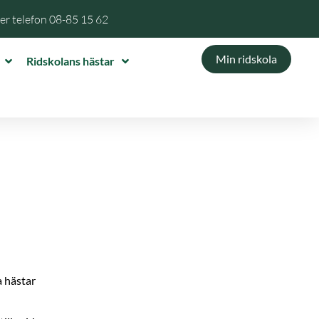
per telefon
08-85 15 62
Min ridskola
Ridskolans hästar
a hästar