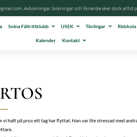
@gmail.com. Avbokningar, bokningar och liknande sker dock alltid 
a
Solna Fältrittklubb
USEK
Tävlingar
Ridskola
Kalender
Kontakt
RTOS
 vi haft på prov ett tag har flyttat. Han var lite stressad med andr
yttare.