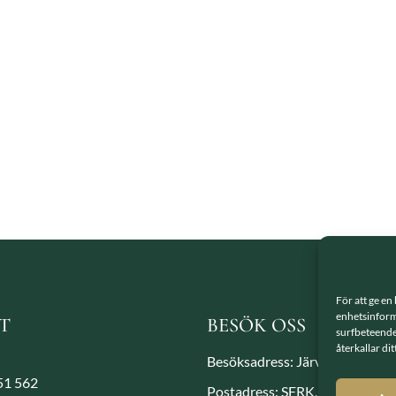
För att ge en
enhetsinforma
T
BESÖK OSS
surfbeteende
återkallar di
Besöksadress: Järvavägen 7, 1
851 562
Postadress: SFRK, Järvavägen