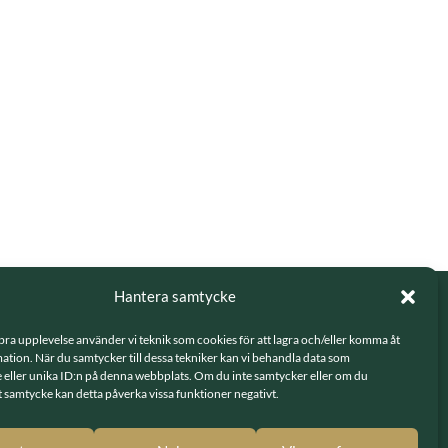
Hantera samtycke
 bra upplevelse använder vi teknik som cookies för att lagra och/eller komma åt
tion. När du samtycker till dessa tekniker kan vi behandla data som
LÄNKAR
 eller unika ID:n på denna webbplats. Om du inte samtycker eller om du
tt samtycke kan detta påverka vissa funktioner negativt.
Integritetspolicy
70 79 Solna
GDPR - hantering av personuppgifter
 7 17079