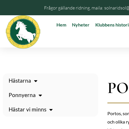
Frågor gällande ridning, maila: solnaridsol
Hem
Nyheter
Klubbens histori
Hästarna
PO
Ponnyerna
Hästar vi minns
Portos, som
och olika r