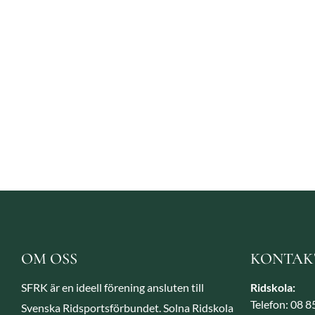
OM OSS
KONTAK
SFRK är en ideell förening ansluten till
Ridskola:
Telefon: 08 
Svenska Ridsportsförbundet. Solna Ridskola