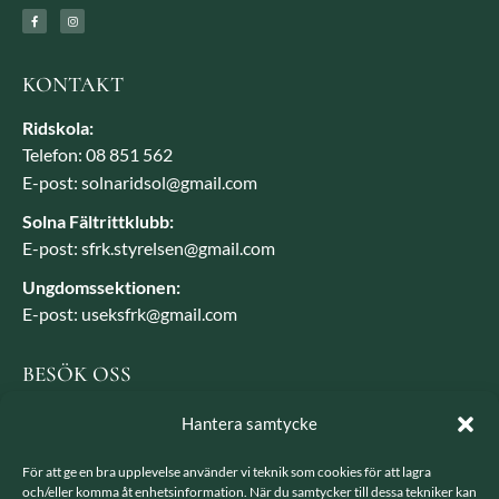
KONTAKT
Ridskola:
Telefon: 08 851 562
E-post: solnaridsol@gmail.com
Solna Fältrittklubb:
E-post: sfrk.styrelsen@gmail.com
Ungdomssektionen:
E-post: useksfrk@gmail.com
BESÖK OSS
Besöksadress: Järvavägen 7, 170 79 Solna
Hantera samtycke
Postadress: SFRK, Järvavägen 7 17079 Solna
För att ge en bra upplevelse använder vi teknik som cookies för att lagra
och/eller komma åt enhetsinformation. När du samtycker till dessa tekniker kan