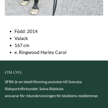
Född: 2014
Valack
167 cm
e. Ringwood Harley Carol
OM OSS
SFRK är en ideell förening ansluten till Svenska
Ridsportsförbundet. Solna Ridskola
ansvarar för ridundervisningen för klubbens medlemmar.