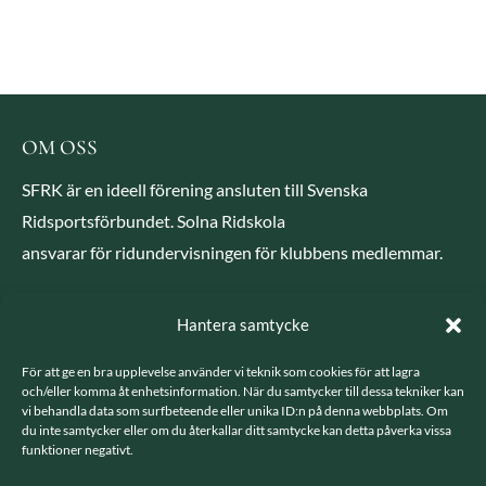
OM OSS
SFRK är en ideell förening ansluten till Svenska
Ridsportsförbundet. Solna Ridskola
ansvarar för ridundervisningen för klubbens medlemmar.
Hantera samtycke
För att ge en bra upplevelse använder vi teknik som cookies för att lagra
KONTAKT
och/eller komma åt enhetsinformation. När du samtycker till dessa tekniker kan
vi behandla data som surfbeteende eller unika ID:n på denna webbplats. Om
du inte samtycker eller om du återkallar ditt samtycke kan detta påverka vissa
Ridskola:
funktioner negativt.
Telefon: 08 851 562
E-post: solnaridsol@gmail.com