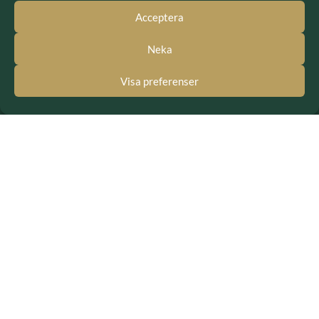
Acceptera
Solna Fältrittklubb:
E-post: sfrk.styrelsen@gmail.com
Neka
Ungdomssektionen:
Visa preferenser
E-post: useksfrk@gmail.com
BESÖK OSS
Besöksadress: Järvavägen 7, 170 79 Solna
Postadress: SFRK, Järvavägen 7 17079 Solna
LÄNKAR
Integritetspolicy
GDPR - hantering av personuppgifter