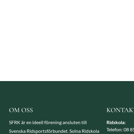
OM OSS
KONTAK
SFRK är en ideell förening ansluten till
Ridskola:
Telefon: 08 
Svenska Ridsportsförbundet. Solna Ridskola