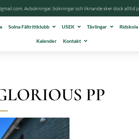
@gmail.com. Avbokningar, bokningar och liknande sker dock alltid 
a
Solna Fältrittklubb
USEK
Tävlingar
Ridskola
Kalender
Kontakt
GLORIOUS PP