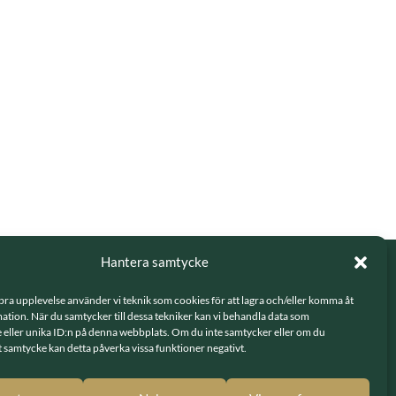
Hantera samtycke
 bra upplevelse använder vi teknik som cookies för att lagra och/eller komma åt
tion. När du samtycker till dessa tekniker kan vi behandla data som
LÄNKAR
 eller unika ID:n på denna webbplats. Om du inte samtycker eller om du
tt samtycke kan detta påverka vissa funktioner negativt.
Integritetspolicy
70 79 Solna
GDPR - hantering av personuppgifter
 7 17079