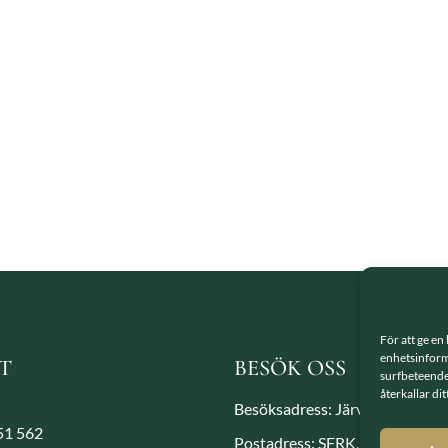
För att ge en
enhetsinforma
T
BESÖK OSS
surfbeteende
återkallar di
Besöksadress: Järvavägen 7, 1
851 562
Postadress: SFRK, Järvavägen