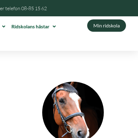
per telefon
08-85 15 62
Min ridskola
Ridskolans hästar