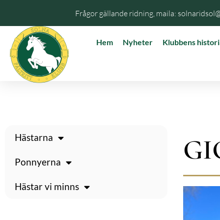
Frågor gällande ridning, maila: solnaridsol
Hem
Nyheter
Klubbens histori
Hästarna
GI
Ponnyerna
Hästar vi minns