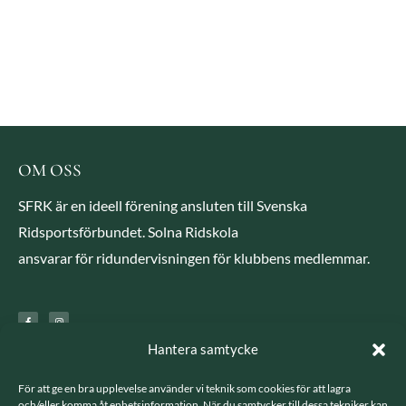
OM OSS
SFRK är en ideell förening ansluten till Svenska
Ridsportsförbundet. Solna Ridskola
ansvarar för ridundervisningen för klubbens medlemmar.
Hantera samtycke
KONTAKT
För att ge en bra upplevelse använder vi teknik som cookies för att lagra
och/eller komma åt enhetsinformation. När du samtycker till dessa tekniker kan