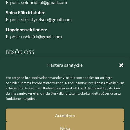
E-post: solnaridsol@gmail.com
Solna Fältrittklubb:
E-post: sfrk.styrelsen@gmail.com
Ungdomssektionen:
E-post: useksfrk@gmail.com
BESÖK OSS
Besöksadress: Järvavägen 7, 170 79 Solna
Hantera samtycke
Postadress: SFRK, Järvavägen 7 17079 Solna
För att ge en bra upplevelse använder vi teknik som cookies för att lagra
och/eller komma åt enhetsinformation. När du samtycker till dessa tekniker kan
vi behandla data som surfbeteende eller unika ID:n på denna webbplats. Om
LÄNKAR
du inte samtycker eller om du återkallar ditt samtycke kan detta påverka vissa
funktioner negativt.
Integritetspolicy
GDPR - hantering av personuppgifter
Acceptera
Neka