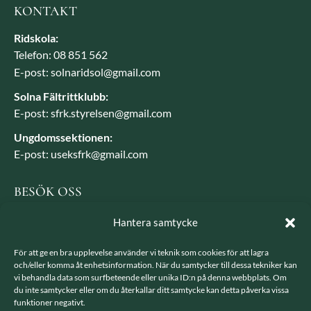
KONTAKT
Ridskola:
Telefon: 08 851 562
E-post: solnaridsol@gmail.com
Solna Fältrittklubb:
E-post: sfrk.styrelsen@gmail.com
Ungdomssektionen:
E-post: useksfrk@gmail.com
BESÖK OSS
Besöksadress: Järvavägen 7, 170 79 Solna
Hantera samtycke
Postadress: SFRK, Järvavägen 7 17079 Solna
För att ge en bra upplevelse använder vi teknik som cookies för att lagra
och/eller komma åt enhetsinformation. När du samtycker till dessa tekniker kan
vi behandla data som surfbeteende eller unika ID:n på denna webbplats. Om
LÄNKAR
du inte samtycker eller om du återkallar ditt samtycke kan detta påverka vissa
funktioner negativt.
Integritetspolicy