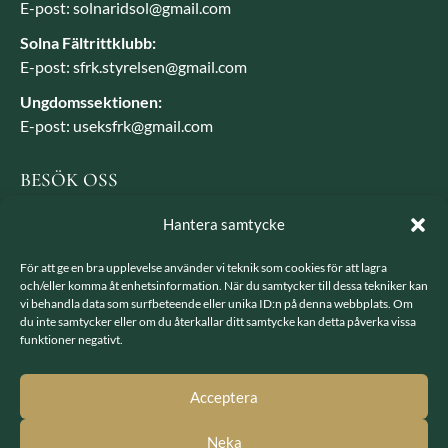
E-post: solnaridsol@gmail.com
Solna Fältrittklubb:
E-post: sfrk.styrelsen@gmail.com
Ungdomssektionen:
E-post: useksfrk@gmail.com
BESÖK OSS
Besöksadress: Järvavägen 7, 170 79 Solna
Hantera samtycke
Postadress: SFRK, Järvavägen 7 17079 Solna
För att ge en bra upplevelse använder vi teknik som cookies för att lagra
och/eller komma åt enhetsinformation. När du samtycker till dessa tekniker kan
vi behandla data som surfbeteende eller unika ID:n på denna webbplats. Om
LÄNKAR
du inte samtycker eller om du återkallar ditt samtycke kan detta påverka vissa
funktioner negativt.
Integritetspolicy
GDPR - hantering av personuppgifter
Acceptera
Neka