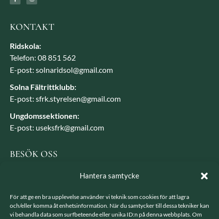
KONTAKT
Ridskola:
Telefon: 08 851 562
E-post: solnaridsol@gmail.com
Solna Fältrittklubb:
E-post: sfrk.styrelsen@gmail.com
Ungdomssektionen:
E-post: useksfrk@gmail.com
BESÖK OSS
Besöksadress: Järvavägen 7, 170 79 Solna
Hantera samtycke
Postadress: SFRK, Järvavägen 7 17079 Solna
För att ge en bra upplevelse använder vi teknik som cookies för att lagra
och/eller komma åt enhetsinformation. När du samtycker till dessa tekniker kan
vi behandla data som surfbeteende eller unika ID:n på denna webbplats. Om
LÄNKAR