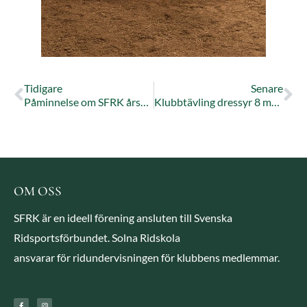
Tidigare
Senare
Påminnelse om SFRK årsmöte 15 februari
Klubbtävling dressyr 8 mars för seniorer
OM OSS
SFRK är en ideell förening ansluten till Svenska
Ridsportsförbundet. Solna Ridskola
ansvarar för ridundervisningen för klubbens medlemmar.