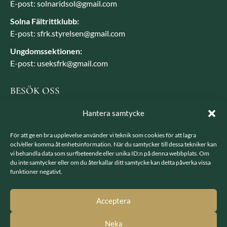
E-post: solnaridsol@gmail.com
Solna Fältrittklubb:
E-post: sfrk.styrelsen@gmail.com
Ungdomssektionen:
E-post: useksfrk@gmail.com
BESÖK OSS
Besöksadress: Järvavägen 7, 170 79 Solna
Hantera samtycke
Postadress: SFRK, Järvavägen 7 17079 Solna
För att ge en bra upplevelse använder vi teknik som cookies för att lagra
och/eller komma åt enhetsinformation. När du samtycker till dessa tekniker kan
vi behandla data som surfbeteende eller unika ID:n på denna webbplats. Om
LÄNKAR
du inte samtycker eller om du återkallar ditt samtycke kan detta påverka vissa
funktioner negativt.
Integritetspolicy
GDPR - hantering av personuppgifter
Acceptera
Neka