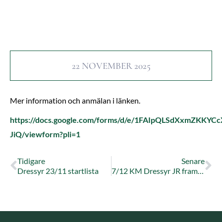
22 NOVEMBER 2025
Mer information och anmälan i länken.
https://docs.google.com/forms/d/e/1FAIpQLSdXxmZKK
JiQ/viewform?pli=1
Tidigare
Senare
Dressyr 23/11 startlista
7/12 KM Dressyr JR framflyttad – istället vanlig klubbtävling för SR