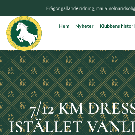
Frågor gällande ridning, maila: solnaridsol
Hem
Nyheter
Klubbens histori
7/12 KM DRE
ISTÄLLET VANL