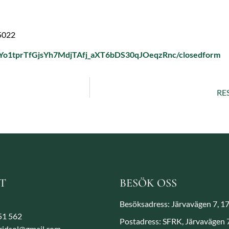
45022
gVYo1tprTfGjsYh7MdjTAfj_aXT6bDS30qJOeqzRnc/closedform
RE
T
BESÖK OSS
Besöksadress: Järvavägen 7, 1
851 562
Postadress: SFRK, Järvavägen
aridsol@gmail.com