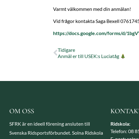
Varmt välkommen med din anmälan!
Vid frågor kontakta Saga Bexell 07617
https://docs.google.com/forms/d/1b
Tidigare
Anmäl er till USEK:s Luciatåg
OM OSS
KONTAK
SFRK är en ideell förening ansluten till
Ridskola:
Telefon: 08 
Svenska Ridsportsförbundet. Solna Ridskola
E-post: soln