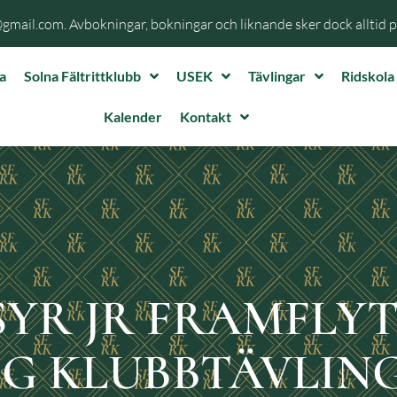
@gmail.com. Avbokningar, bokningar och liknande sker dock alltid 
a
Solna Fältrittklubb
USEK
Tävlingar
Ridskola
Kalender
Kontakt
SSYR JR FRAMFLYT
IG KLUBBTÄVLING