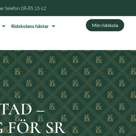
per telefon
08-85 15 62
Min ridskola
Ridskolans hästar
TAD –
 FÖR SR