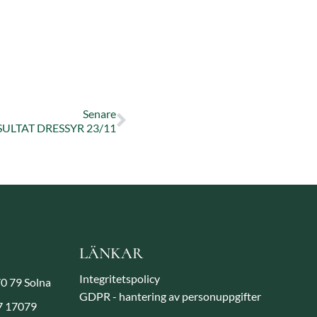
Senare
SULTAT DRESSYR 23/11
LÄNKAR
Integritetspolicy
70 79 Solna
GDPR - hantering av personuppgifter
 7 17079