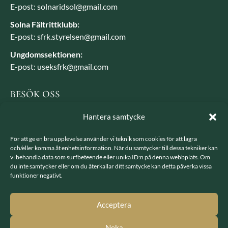
E-post: solnaridsol@gmail.com
Solna Fältrittklubb:
E-post: sfrk.styrelsen@gmail.com
Ungdomssektionen:
E-post: useksfrk@gmail.com
BESÖK OSS
Besöksadress: Järvavägen 7, 170 79 Solna
Hantera samtycke
Postadress: SFRK, Järvavägen 7 17079 Solna
För att ge en bra upplevelse använder vi teknik som cookies för att lagra
och/eller komma åt enhetsinformation. När du samtycker till dessa tekniker kan
vi behandla data som surfbeteende eller unika ID:n på denna webbplats. Om
LÄNKAR
du inte samtycker eller om du återkallar ditt samtycke kan detta påverka vissa
funktioner negativt.
Integritetspolicy
GDPR - hantering av personuppgifter
Acceptera
Neka