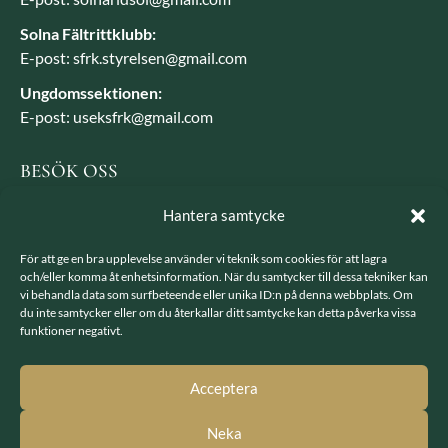
Solna Fältrittklubb:
E-post: sfrk.styrelsen@gmail.com
Ungdomssektionen:
E-post: useksfrk@gmail.com
BESÖK OSS
Besöksadress: Järvavägen 7, 170 79 Solna
Hantera samtycke
Postadress: SFRK, Järvavägen 7 17079 Solna
För att ge en bra upplevelse använder vi teknik som cookies för att lagra
och/eller komma åt enhetsinformation. När du samtycker till dessa tekniker kan
vi behandla data som surfbeteende eller unika ID:n på denna webbplats. Om
LÄNKAR
du inte samtycker eller om du återkallar ditt samtycke kan detta påverka vissa
funktioner negativt.
Integritetspolicy
GDPR - hantering av personuppgifter
Acceptera
Neka