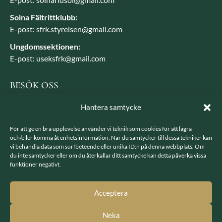
Solna Fältrittklubb:
E-post: sfrk.styrelsen@gmail.com
Ungdomssektionen:
E-post: useksfrk@gmail.com
BESÖK OSS
Besöksadress: Järvavägen 7, 170 79 Solna
Hantera samtycke
Postadress: SFRK, Järvavägen 7 17079 Solna
För att ge en bra upplevelse använder vi teknik som cookies för att lagra
och/eller komma åt enhetsinformation. När du samtycker till dessa tekniker kan
vi behandla data som surfbeteende eller unika ID:n på denna webbplats. Om
LÄNKAR
du inte samtycker eller om du återkallar ditt samtycke kan detta påverka vissa
funktioner negativt.
Integritetspolicy
GDPR - hantering av personuppgifter
Acceptera
Neka