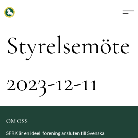
Styrelsemöte
2023-12-11
OM OSS
SFRK är en ideell förening ansluten till Svenska