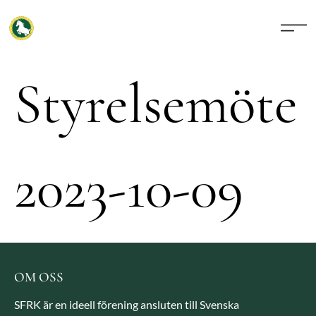
Styrelsemöte
2023-10-09
OM OSS
SFRK är en ideell förening ansluten till Svenska