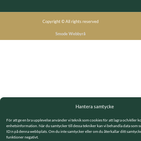
Copyright © All rights reserved
Smode Webbyrå
Hantera samtycke
För att ge en bra upplevelse använder vi teknik som cookies för att lagra och/eller 
enhetsinformation. När du samtycker till dessa tekniker kan vi behandla data som s
ID:n på denna webbplats. Om du inte samtycker eller om du återkallar ditt samtycke
funktioner negativt.