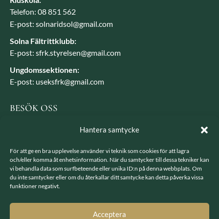
Telefon: 08 851 562
E-post: solnaridsol@gmail.com
Solna Fältrittklubb:
E-post: sfrk.styrelsen@gmail.com
Ungdomssektionen:
E-post: useksfrk@gmail.com
BESÖK OSS
Besöksadress: Järvavägen 7, 170 79 Solna
Hantera samtycke
Postadress: SFRK, Järvavägen 7 17079 Solna
För att ge en bra upplevelse använder vi teknik som cookies för att lagra
och/eller komma åt enhetsinformation. När du samtycker till dessa tekniker kan
vi behandla data som surfbeteende eller unika ID:n på denna webbplats. Om
LÄNKAR
du inte samtycker eller om du återkallar ditt samtycke kan detta påverka vissa
funktioner negativt.
Integritetspolicy
GDPR - hantering av personuppgifter
Acceptera