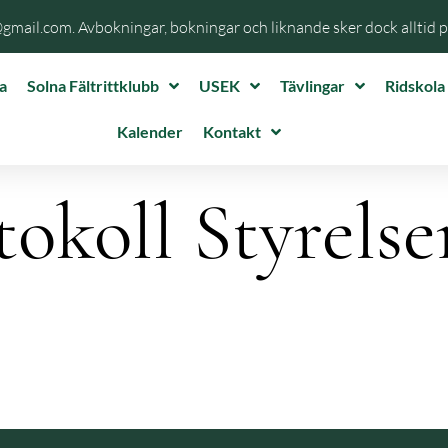
@gmail.com. Avbokningar, bokningar och liknande sker dock alltid 
a
Solna Fältrittklubb
USEK
Tävlingar
Ridskola
Kalender
Kontakt
tokoll Styrels