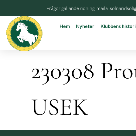
Frågor gällande ridning, maila: solnaridsol
Hem
Nyheter
Klubbens histori
230308 Pro
USEK