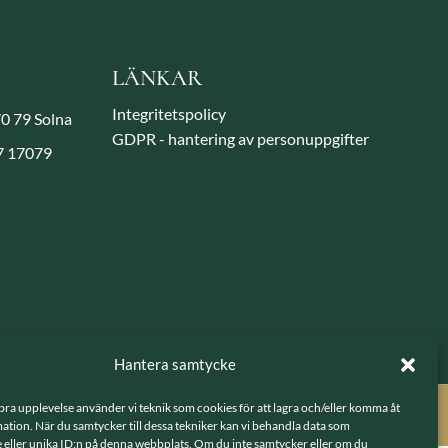
LÄNKAR
Integritetspolicy
70 79 Solna
GDPR - hantering av personuppgifter
 7 17079
Hantera samtycke
 bra upplevelse använder vi teknik som cookies för att lagra och/eller komma åt
rå
tion. När du samtycker till dessa tekniker kan vi behandla data som
 eller unika ID:n på denna webbplats. Om du inte samtycker eller om du