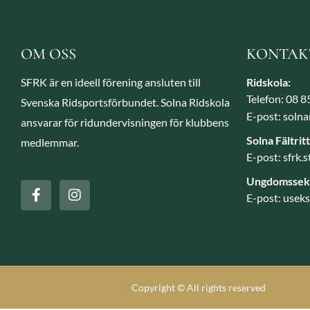
OM OSS
KONTAK
SFRK är en ideell förening ansluten till
Ridskola:
Telefon: 08 
Svenska Ridsportsförbundet. Solna Ridskola
E-post: soln
ansvarar för ridundervisningen för klubbens
Solna Fältrit
medlemmar.
E-post: sfrk
Ungdomssekt
E-post: usek
Copyright © All rights reserved