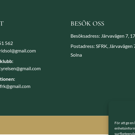
T
BESÖK OSS
Besöksadress: Järvavägen 7, 1
851 562
Postadress: SFRK, Järvavägen
aridsol@gmail.com
Solna
tklubb:
.styrelsen@gmail.com
ionen:
sfrk@gmail.com
För att ge en
Smode Webby
enhetsinforma
surfbeteende