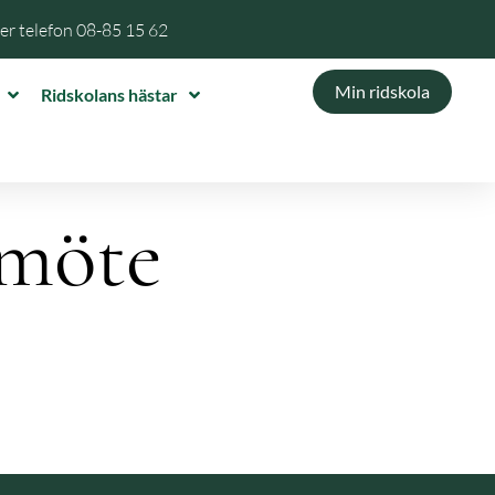
per telefon
08-85 15 62
Min ridskola
Ridskolans hästar
emöte