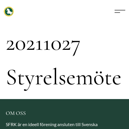
20211027
Styrelsemöte
OM OSS
SFRK är en ideell förening ansluten till Svenska