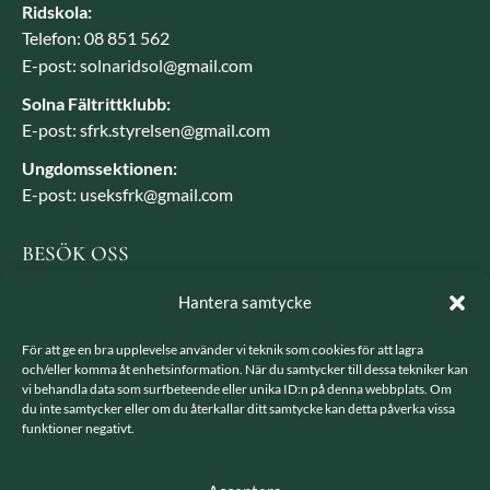
Ridskola:
Telefon: 08 851 562
E-post: solnaridsol@gmail.com
Solna Fältrittklubb:
E-post: sfrk.styrelsen@gmail.com
Ungdomssektionen:
E-post: useksfrk@gmail.com
BESÖK OSS
Besöksadress: Järvavägen 7, 170 79 Solna
Hantera samtycke
Postadress: SFRK, Järvavägen 7 17079 Solna
För att ge en bra upplevelse använder vi teknik som cookies för att lagra
och/eller komma åt enhetsinformation. När du samtycker till dessa tekniker kan
vi behandla data som surfbeteende eller unika ID:n på denna webbplats. Om
LÄNKAR
du inte samtycker eller om du återkallar ditt samtycke kan detta påverka vissa
funktioner negativt.
Integritetspolicy
GDPR - hantering av personuppgifter