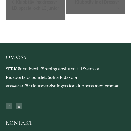
Evenemang-
Klubbtävling dressyr
Klubbtävling i Dressyr
LD, special och LC junior
navigering
OM OSS
SFRK är en ideell förening ansluten till Svenska
Ridsportsförbundet. Solna Ridskola
ansvarar för ridundervisningen för klubbens medlemmar.
KONTAKT