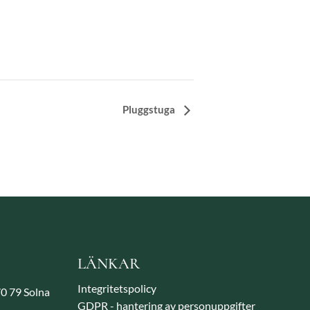
Pluggstuga
LÄNKAR
Integritetspolicy
70 79 Solna
GDPR - hantering av personuppgifter