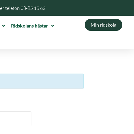
per telefon
08-85 15 62
Min ridskola
Ridskolans hästar