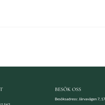
T
BESÖK OSS
Besöksadress: Järvavägen 7, 1
851 562