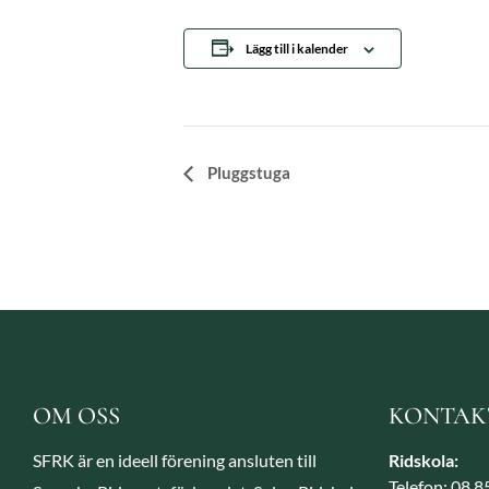
Lägg till i kalender
Evenemang-
Pluggstuga
navigering
OM OSS
KONTAK
SFRK är en ideell förening ansluten till
Ridskola:
Telefon: 08 