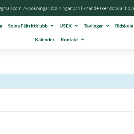
@gmail.com. Avbokningar, bokningar och liknande sker dock alltid 
a
Solna Fältrittklubb
USEK
Tävlingar
Ridskola
Kalender
Kontakt