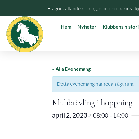
Frågor gällande ridning, maila: solnaridsol
Hem
Nyheter
Klubbens histori
« Alla Evenemang
Detta evenemang har redan ägt rum.
Klubbtävling i hoppning
april 2, 2023
08:00
14:00
@
–