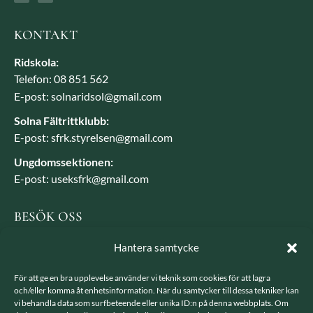
KONTAKT
Ridskola:
Telefon: 08 851 562
E-post: solnaridsol@gmail.com
Solna Fältrittklubb:
E-post: sfrk.styrelsen@gmail.com
Ungdomssektionen:
E-post: useksfrk@gmail.com
BESÖK OSS
Besöksadress: Järvavägen 7, 170 79 Solna
Hantera samtycke
Postadress: SFRK, Järvavägen 7 17079 Solna
För att ge en bra upplevelse använder vi teknik som cookies för att lagra
och/eller komma åt enhetsinformation. När du samtycker till dessa tekniker kan
vi behandla data som surfbeteende eller unika ID:n på denna webbplats. Om
LÄNKAR