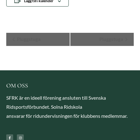
Lägg till i kalender
Evenemang-
Pluggstuga
Pluggstuga
navigering
OM OSS
SFRK är en ideell förening ansluten till Svenska
Ridsportsförbundet. Solna Ridskola
ansvarar för ridundervisningen för klubbens medlemmar.