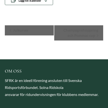
Lägg till i kalender
Evenemang-
Julkurser
Champagnehoppning
och Pommac cup
navigering
OM OSS
SFRK är en ideell förening ansluten till Svenska
Ridsportsförbundet. Solna Ridskola
ansvarar för ridundervisningen för klubbens medlemmar.