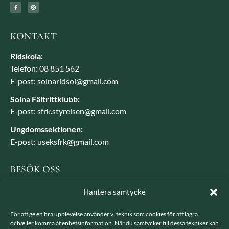
KONTAKT
Ridskola:
Telefon: 08 851 562
E-post: solnaridsol@gmail.com
Solna Fältrittklubb:
E-post: sfrk.styrelsen@gmail.com
Ungdomssektionen:
E-post: useksfrk@gmail.com
BESÖK OSS
Besöksadress: Järvavägen 7, 170 79 Solna
Hantera samtycke
Postadress: SFRK, Järvavägen 7 17079 Solna
För att ge en bra upplevelse använder vi teknik som cookies för att lagra
och/eller komma åt enhetsinformation. När du samtycker till dessa tekniker kan