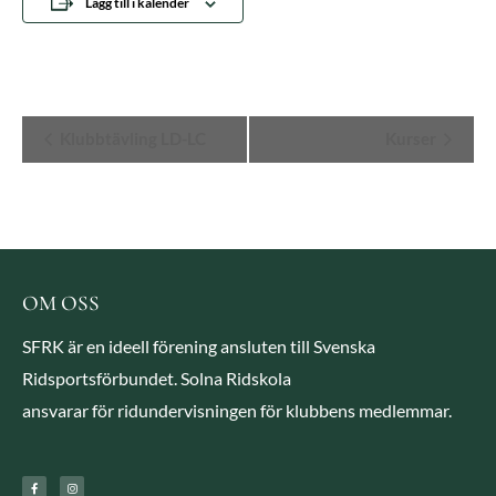
Lägg till i kalender
Evenemang-
Klubbtävling LD-LC
Kurser
navigering
OM OSS
SFRK är en ideell förening ansluten till Svenska
Ridsportsförbundet. Solna Ridskola
ansvarar för ridundervisningen för klubbens medlemmar.