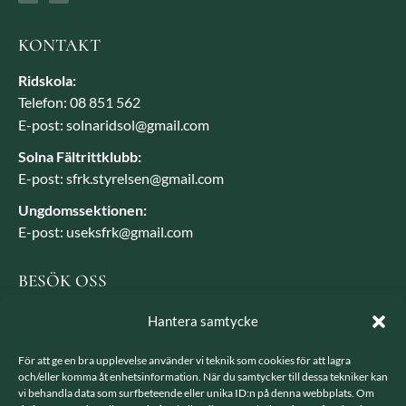
KONTAKT
Ridskola:
Telefon: 08 851 562
E-post: solnaridsol@gmail.com
Solna Fältrittklubb:
E-post: sfrk.styrelsen@gmail.com
Ungdomssektionen:
E-post: useksfrk@gmail.com
BESÖK OSS
Besöksadress: Järvavägen 7, 170 79 Solna
Hantera samtycke
Postadress: SFRK, Järvavägen 7 17079 Solna
För att ge en bra upplevelse använder vi teknik som cookies för att lagra
och/eller komma åt enhetsinformation. När du samtycker till dessa tekniker kan
vi behandla data som surfbeteende eller unika ID:n på denna webbplats. Om
LÄNKAR