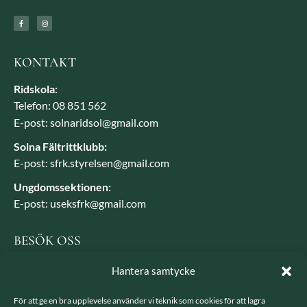
KONTAKT
Ridskola:
Telefon: 08 851 562
E-post: solnaridsol@gmail.com
Solna Fältrittklubb:
E-post: sfrk.styrelsen@gmail.com
Ungdomssektionen:
E-post: useksfrk@gmail.com
BESÖK OSS
Besöksadress: Järvavägen 7, 170 79 Solna
Hantera samtycke
Postadress: SFRK, Järvavägen 7 17079 Solna
För att ge en bra upplevelse använder vi teknik som cookies för att lagra