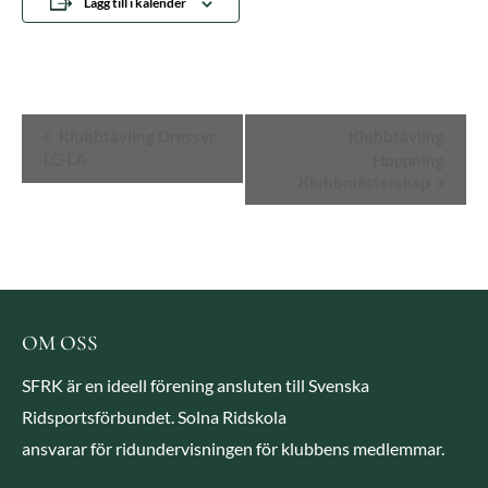
Lägg till i kalender
Evenemang-
Klubbtävling Dressyr
Klubbtävling
LC-LA
Hoppning
navigering
Klubbmästerskap
OM OSS
SFRK är en ideell förening ansluten till Svenska
Ridsportsförbundet. Solna Ridskola
ansvarar för ridundervisningen för klubbens medlemmar.