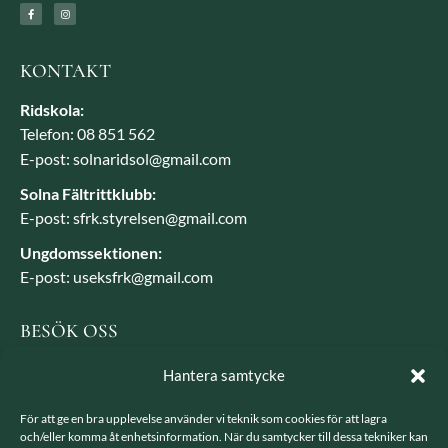
KONTAKT
Ridskola:
Telefon: 08 851 562
E-post: solnaridsol@gmail.com
Solna Fältrittklubb:
E-post: sfrk.styrelsen@gmail.com
Ungdomssektionen:
E-post: useksfrk@gmail.com
BESÖK OSS
Besöksadress: Järvavägen 7, 170 79 Solna
Hantera samtycke
Postadress: SFRK, Järvavägen 7 17079 Solna
För att ge en bra upplevelse använder vi teknik som cookies för att lagra
och/eller komma åt enhetsinformation. När du samtycker till dessa tekniker kan