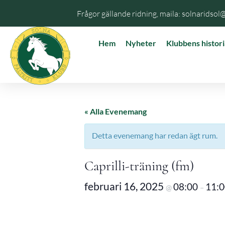
Frågor gällande ridning, maila: solnaridsol
Hem
Nyheter
Klubbens histori
« Alla Evenemang
Detta evenemang har redan ägt rum.
Caprilli-träning (fm)
februari 16, 2025
08:00
11:
@
–