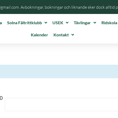
@gmail.com. Avbokningar, bokningar och liknande sker dock alltid 
a
Solna Fältrittklubb
USEK
Tävlingar
Ridskola
Kalender
Kontakt
00