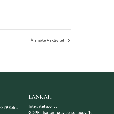
Årsmöte + aktivitet
LÄNKAR
Integritetspolicy
70 79 Solna
GDPR - hantering av personuppgifter