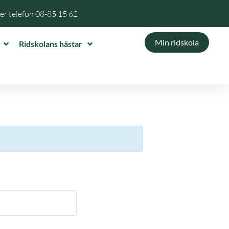
per telefon
08-85 15 62
Min ridskola
Ridskolans hästar