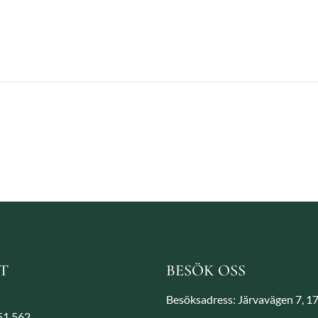
T
BESÖK OSS
Besöksadress: Järvavägen 7, 1
851 562