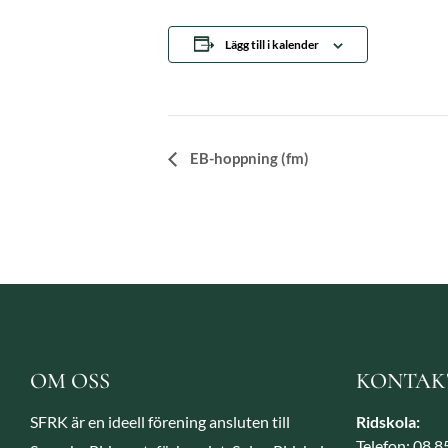
Lägg till i kalender
Evenemang-
EB-hoppning (fm)
navigering
OM OSS
KONTAK
SFRK är en ideell förening ansluten till
Ridskola:
Telefon: 08 