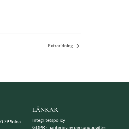
Extraridning
LÄNKAR
Integritetspolicy
70 79 Solna
GDPR - hantering av personuppgifter