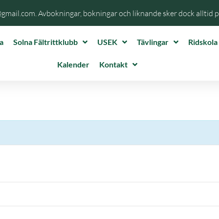
@gmail.com. Avbokningar, bokningar och liknande sker dock alltid 
a
Solna Fältrittklubb
USEK
Tävlingar
Ridskola
Kalender
Kontakt