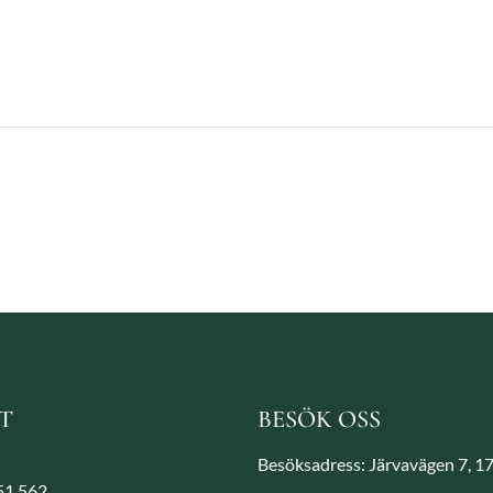
T
BESÖK OSS
Besöksadress: Järvavägen 7, 1
851 562