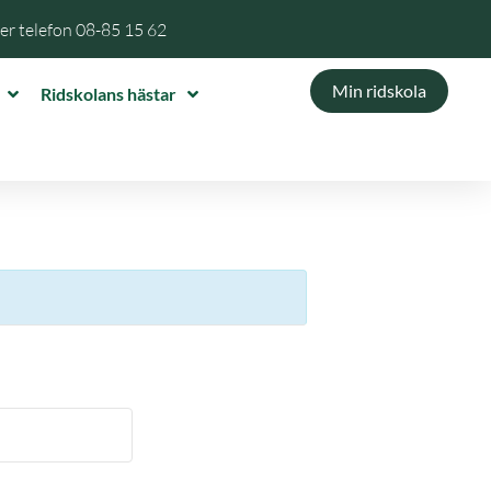
per telefon
08-85 15 62
Min ridskola
Ridskolans hästar