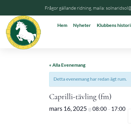
Frågor gällande ridning, maila: solnaridsol
Hem
Nyheter
Klubbens histori
« Alla Evenemang
Detta evenemang har redan ägt rum.
Caprilli-tävling (fm)
mars 16, 2025
08:00
17:00
@
–