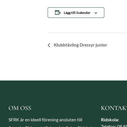
Lägg till i kalender
Evenemang-
Klubbtävling Dressyr junior
navigering
OM OSS
KONTAK
SFRK är en ideell förening ansluten till
Ridskola:
Telefon: 08 