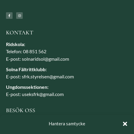
KONTAKT
Ridskola:
Telefon: 08 851 562
E-post: solnaridsol@gmail.com
Solna Fältrittklubb:
E-post: sfrk.styrelsen@gmail.com
Ungdomssektionen:
E-post: useksfrk@gmail.com
BESÖK OSS
Besöksadress: Järvavägen 7, 170 79 Solna
Hantera samtycke
Postadress: SFRK, Järvavägen 7 17079 Solna