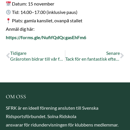
Datum: 15 november
Tid: 14.00–17.00 (inklusive paus)
Plats: gamla kansliet, ovanpå stallet
Anmäl dig här:
https://forms.gle/NufifQdQcgasEhFm6
Tidigare
Senare
Gräsroten bidrar till vår förening!
Tack för en fantastisk eftermiddag om psykisk hälsa!
OM OSS
SFRK är en ideell förening ansluten till Svenska
Ridsportsförbundet. Solna Ridskola
ansvarar för ridundervisningen för klubbens medlemmar.