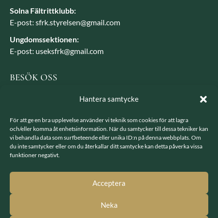
Solna Fältrittklubb:
E-post: sfrk.styrelsen@gmail.com
Ungdomssektionen:
E-post: useksfrk@gmail.com
BESÖK OSS
Besöksadress: Järvavägen 7, 170 79 Solna
Hantera samtycke
Postadress: SFRK, Järvavägen 7 17079 Solna
För att ge en bra upplevelse använder vi teknik som cookies för att lagra
och/eller komma åt enhetsinformation. När du samtycker till dessa tekniker kan
vi behandla data som surfbeteende eller unika ID:n på denna webbplats. Om
LÄNKAR
du inte samtycker eller om du återkallar ditt samtycke kan detta påverka vissa
funktioner negativt.
Integritetspolicy
GDPR - hantering av personuppgifter
Acceptera
Neka