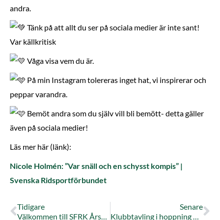
andra.
Tänk på att allt du ser på sociala medier är inte sant!
Var källkritisk
Våga visa vem du är.
På min Instagram tolereras inget hat, vi inspirerar och
peppar varandra.
Bemöt andra som du själv vill bli bemött- detta gäller
även på sociala medier!
Läs mer här (länk):
Nicole Holmén: ”Var snäll och en schysst kompis” |
Svenska Ridsportförbundet
Tidigare
Senare
Välkommen till SFRK Årsmöte den 16 februari!
Klubbtavling i hoppning 27 april installd