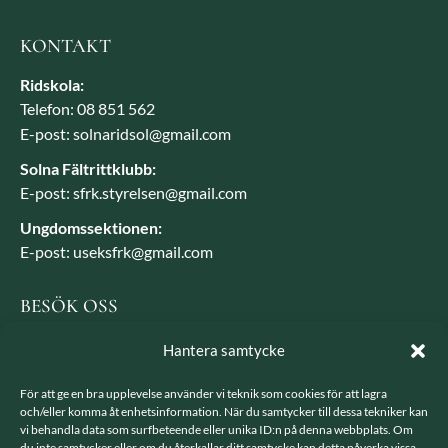
KONTAKT
Ridskola:
Telefon: 08 851 562
E-post: solnaridsol@gmail.com
Solna Fältrittklubb:
E-post: sfrk.styrelsen@gmail.com
Ungdomssektionen:
E-post: useksfrk@gmail.com
BESÖK OSS
Besöksadress: Järvavägen 7, 170 79 Solna
Hantera samtycke
Postadress: SFRK, Järvavägen 7 17079 Solna
För att ge en bra upplevelse använder vi teknik som cookies för att lagra
och/eller komma åt enhetsinformation. När du samtycker till dessa tekniker kan
vi behandla data som surfbeteende eller unika ID:n på denna webbplats. Om
LÄNKAR
du inte samtycker eller om du återkallar ditt samtycke kan detta påverka vissa