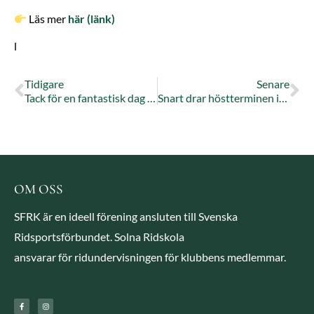
Läs mer
här (länk)
l
Tidigare
Senare
Tack för en fantastisk dag på Huvudstafältet!
Snart drar höstterminen igång – och vi kickstartar som alltid med Hästfixardagen!
OM OSS
SFRK är en ideell förening ansluten till Svenska
Ridsportsförbundet. Solna Ridskola
ansvarar för ridundervisningen för klubbens medlemmar.