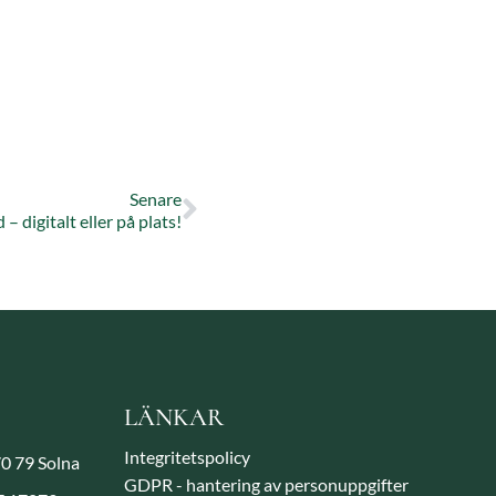
Senare
 digitalt eller på plats!
LÄNKAR
Integritetspolicy
70 79 Solna
GDPR - hantering av personuppgifter