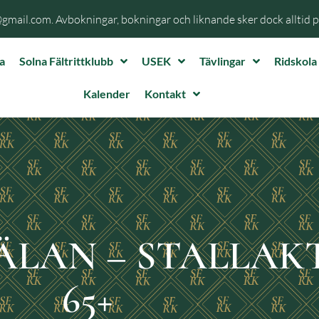
@gmail.com. Avbokningar, bokningar och liknande sker dock alltid 
a
Solna Fältrittklubb
USEK
Tävlingar
Ridskola
Kalender
Kontakt
LAN – STALLAKT
65+