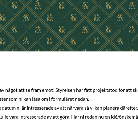
v något att se fram emot! Styrelsen har fått projektstöd för att sk
iteter som ni kan läsa om i formuläret nedan.
e datum ni är intresserade av att närvara så vi kan planera därefte
kulle vara intresserade av att göra. Har ni redan nu en idé/önskemål