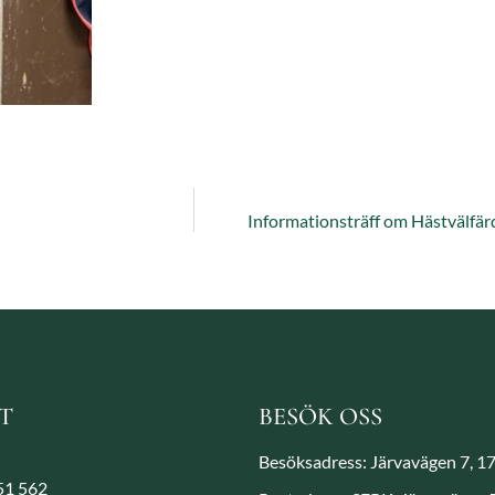
Informationsträff om Hästvälfärd –
T
BESÖK OSS
Besöksadress: Järvavägen 7, 1
851 562