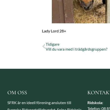
Lady Lord 28+
Tidigare
Vill du vara med i trädgårdsgruppen?
OM OSS
KONTAK
SFRK är en ideell förening ansluten till
Ridskola:
Telefon: 08 
Svenska Ridsportsförbundet. Solna Ridskola