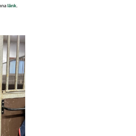
enna
länk
.