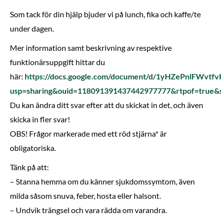
Som tack för din hjälp bjuder vi på lunch, fika och kaffe/te
under dagen.
Mer information samt beskrivning av respektive
funktionärsuppgift hittar du
här:
https://docs.google.com/document/d/1yHZePnlFWvtf
usp=sharing&ouid=118091391437442977777&rtpof=true&
Du kan ändra ditt svar efter att du skickat in det, och även
skicka in fler svar!
OBS! Frågor markerade med ett röd stjärna* är
obligatoriska.
Tänk på att:
– Stanna hemma om du känner sjukdomssymtom, även
milda såsom snuva, feber, hosta eller halsont.
– Undvik trängsel och vara rädda om varandra.