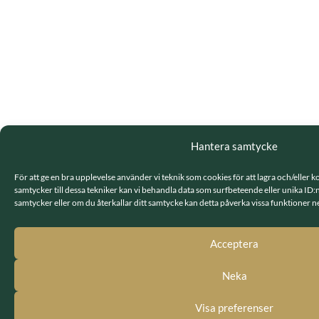
Hantera samtycke
För att ge en bra upplevelse använder vi teknik som cookies för att lagra och/elle
samtycker till dessa tekniker kan vi behandla data som surfbeteende eller unika ID
samtycker eller om du återkallar ditt samtycke kan detta påverka vissa funktioner ne
Acceptera
Neka
Visa preferenser