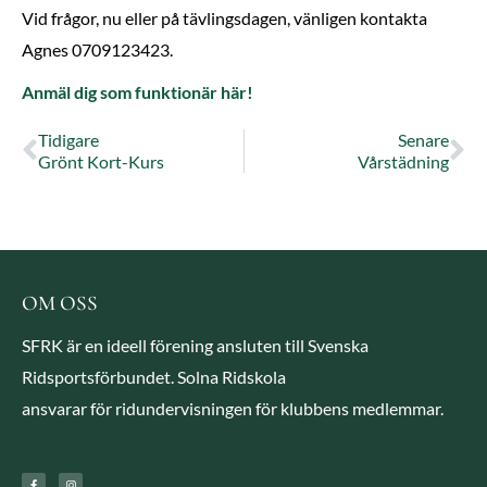
Vid frågor, nu eller på tävlingsdagen, vänligen kontakta
Agnes 0709123423.
Anmäl dig som funktionär här!
Tidigare
Senare
Grönt Kort-Kurs
Vårstädning
OM OSS
SFRK är en ideell förening ansluten till Svenska
Ridsportsförbundet. Solna Ridskola
ansvarar för ridundervisningen för klubbens medlemmar.