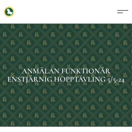
ANMÄLAN FUNKTIONÄR
ENSTJÄRNIG HOPPTÄVLING 5/5-24